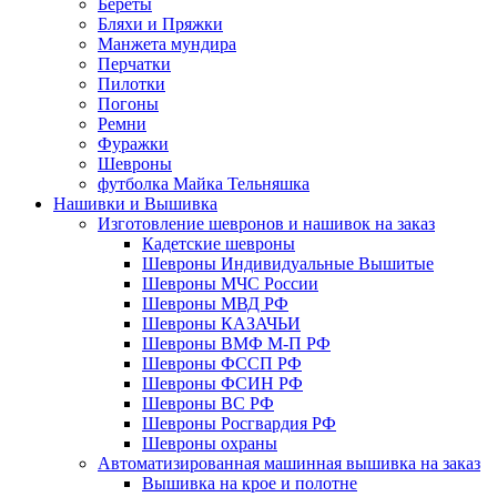
Береты
Бляхи и Пряжки
Манжета мундира
Перчатки
Пилотки
Погоны
Ремни
Фуражки
Шевроны
футболка Майка Тельняшка
Нашивки и Вышивка
Изготовление шевронов и нашивок на заказ
Кадетские шевроны
Шевроны Индивидуальные Вышитые
Шевроны МЧС России
Шевроны МВД РФ
Шевроны КАЗАЧЬИ
Шевроны ВМФ М-П РФ
Шевроны ФССП РФ
Шевроны ФСИН РФ
Шевроны ВС РФ
Шевроны Росгвардия РФ
Шевроны охраны
Автоматизированная машинная вышивка на заказ
Вышивка на крое и полотне