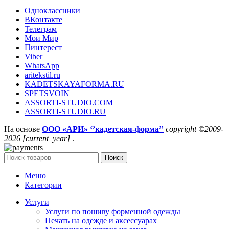
Одноклассники
ВКонтакте
Телеграм
Мои Мир
Пинтерест
Viber
WhatsApp
aritekstil.ru
KADETSKAYAFORMA.RU
SPETSVOIN
ASSORTI-STUDIO.COM
ASSORTI-STUDIO.RU
На основе
ООО «АРИ» ‘’кадетская-форма’’
copyright ©2009-
2026 [current_year]
.
Поиск
Меню
Категории
Услуги
Услуги по пошиву форменной одежды
Печать на одежде и аксессуарах