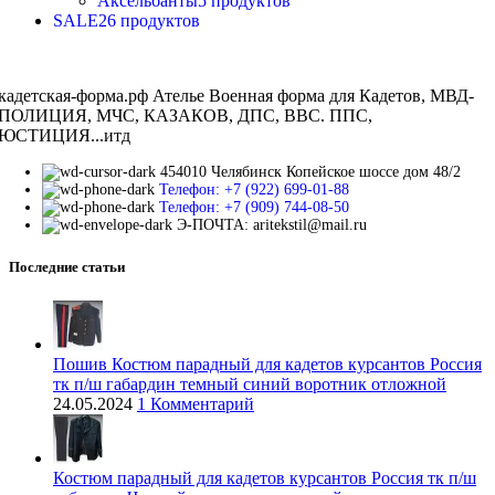
Аксельбанты
5 продуктов
SALE
26 продуктов
кадетская-форма.рф Ателье Военная форма для Кадетов, МВД-
ПОЛИЦИЯ, МЧС, КАЗАКОВ, ДПС, ВВС. ППС,
ЮСТИЦИЯ...итд
454010 Челябинск Копейское шоссе дом 48/2
Телефон: +7 (922) 699-01-88
Телефон: +7 (909) 744-08-50
Э-ПОЧТА: aritekstil@mail.ru
Последние статьи
Пошив Костюм парадный для кадетов курсантов Россия
тк п/ш габардин темный синий воротник отложной
24.05.2024
1 Комментарий
Костюм парадный для кадетов курсантов Россия тк п/ш