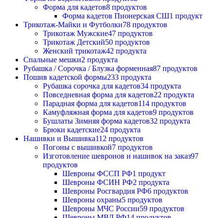
Форма для кадетов
8 продуктов
Форма кадетов Пионерская СШ
1 продукт
Трикотаж-Майки и Футболки
78 продуктов
Трикотаж Мужские
47 продуктов
Трикотаж Детский
50 продуктов
Женский трикотаж
42 продукта
Спальные мешки
2 продукта
Рубашка / Сорочка / Блузка форменная
87 продуктов
Пошив кадетской формы
233 продукта
Рубашка сорочка для кадетов
34 продукта
Повседневная форма для кадетов
22 продукта
Парадная форма для кадетов
114 продуктов
Камуфляжная форма для кадетов
9 продуктов
Бушлаты Зимняя форма кадетов
32 продукта
Брюки кадетские
24 продукта
Нашивки и Вышивка
112 продуктов
Погоны с вышивкой
7 продуктов
Изготовление шевронов и нашивок на заказ
97
продуктов
Шевроны ФССП РФ
1 продукт
Шевроны ФСИН РФ
2 продукта
Шевроны Росгвардия РФ
6 продуктов
Шевроны охраны
5 продуктов
Шевроны МЧС России
59 продуктов
Шевроны МВД РФ
14 продуктов