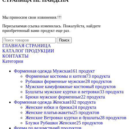
Мы приносим свои извинения.!!!
Пересылаемая ссылка изменилась.
Пожалуйста, найдите
приобретенный вами продукт еще раз.
Поиск
ГЛАВНАЯ СТРАНИЦА
КАТАЛОГ ПРОДУКЦИИ
КОНТАКТЫ
Категории
Форменная одежда Мужская
161 продукт
Форменные костюмы и кителя
73 продукта
Рубашки форменные мужские
28 продуктов
Мужские камуфляжные костюмы
8 продуктов
Бушлаты мужские куртки и ветровки
33 продукта
Брюки мужские форменные
22 продукта
Форменная одежда Женская
102 продукта
Женские юбки и брюки
24 продукта
Женские платья-жакеты
25 продуктов
Женские Ветровки куртки и бушлаты
28 продуктов
Блузки Рубашки Женские
25 продуктов
Форма по ведомствам
8 продуктов