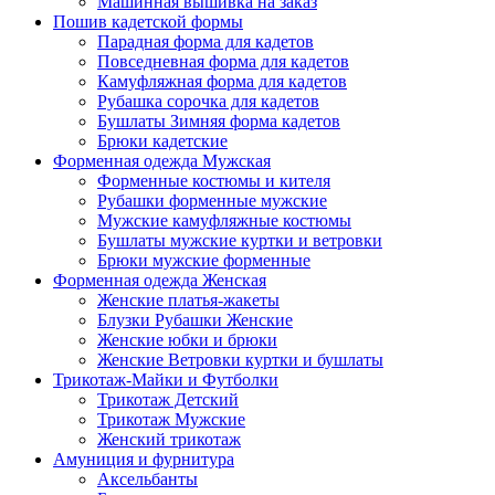
Машинная вышивка на заказ
Пошив кадетской формы
Парадная форма для кадетов
Повседневная форма для кадетов
Камуфляжная форма для кадетов
Рубашка сорочка для кадетов
Бушлаты Зимняя форма кадетов
Брюки кадетские
Форменная одежда Мужская
Форменные костюмы и кителя
Рубашки форменные мужские
Мужские камуфляжные костюмы
Бушлаты мужские куртки и ветровки
Брюки мужские форменные
Форменная одежда Женская
Женские платья-жакеты
Блузки Рубашки Женские
Женские юбки и брюки
Женские Ветровки куртки и бушлаты
Трикотаж-Майки и Футболки
Трикотаж Детский
Трикотаж Мужские
Женский трикотаж
Амуниция и фурнитура
Аксельбанты