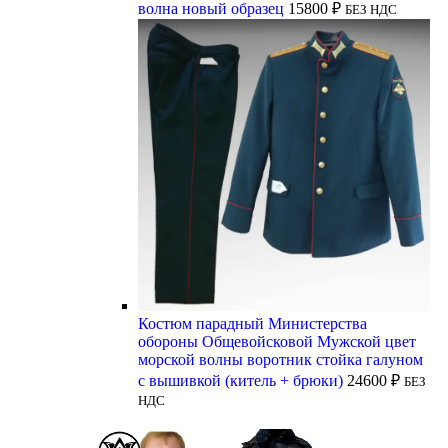
волна новый образец
15800
₽
БЕЗ НДС
Костюм парадный Министерства
обороны Общевойсковой Мужской цвет
морской волны воротник стойка галуном
с вышивкой (китель + брюки)
24600
₽
БЕЗ
НДС