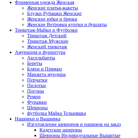
Форменная одежда Женская
Женские платья-жакеты
Блузки Рубашки Женские
Женские юбки и брюки
Женские Ветровки куртки и бушлаты
Трикотаж-Майки и Футболки
Трикотаж Детский
Трикотаж Мужские
Женский трикотаж
Амуниция и фурнитура
Аксельбанты
Береты
Бляхи и Пряжки
Манжета мундира
Перчатки
Пилотки
Погоны
Ремни
Фуражки
Шевроны
футболка Майка Тельняшка
Нашивки и Вышивка
Изготовление шевронов и нашивок на заказ
Кадетские шевроны
Шевроны Индивидуальные Вышитые