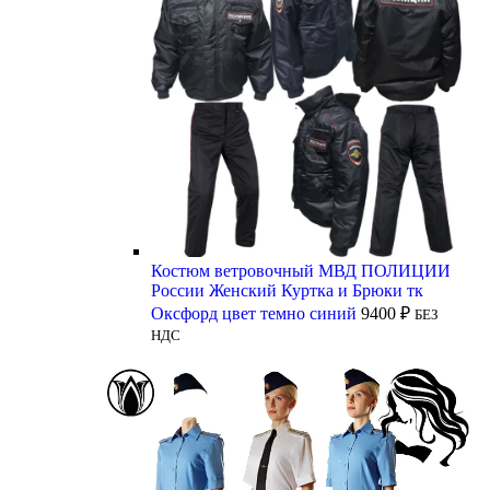
Костюм ветровочный МВД ПОЛИЦИИ
России Женский Куртка и Брюки тк
Оксфорд цвет темно синий
9400
₽
БЕЗ
НДС