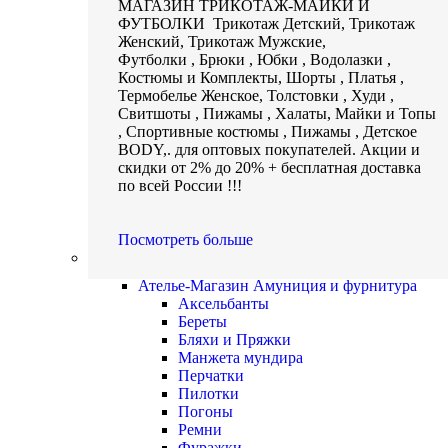
МАГАЗИН ТРИКОТАЖ-МАЙКИ И
ФУТБОЛКИ Трикотаж Детский, Трикотаж
Женский, Трикотаж Мужские,
Футболки , Брюки , Юбки , Водолазки ,
Костюмы и Комплекты, Шорты , Платья ,
Термобелье Женское, Толстовки , Худи ,
Свитшоты , Пижамы , Халаты, Майки и Топы
, Спортивные костюмы , Пижамы , Детское
BODY,. для оптовых покупателей. Акции и
скидки от 2% до 20% + бесплатная доставка
по всей России !!!
Посмотреть больше
Амуниция и фурнитура
Ателье-Магазин Амуниция и фурнитура
Аксельбанты
Береты
Бляхи и Пряжки
Манжета мундира
Перчатки
Пилотки
Погоны
Ремни
Фуражки