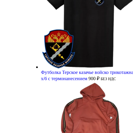
Футболка Терское казачье войско трикотажн
х/б с термонанесением
900
₽
БЕЗ НДС