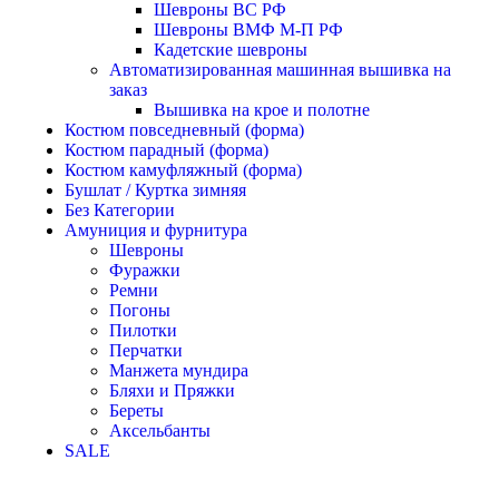
Шевроны ВС РФ
Шевроны ВМФ М-П РФ
Кадетские шевроны
Автоматизированная машинная вышивка на
заказ
Вышивка на крое и полотне
Костюм повседневный (форма)
Костюм парадный (форма)
Костюм камуфляжный (форма)
Бушлат / Куртка зимняя
Без Категории
Амуниция и фурнитура
Шевроны
Фуражки
Ремни
Погоны
Пилотки
Перчатки
Манжета мундира
Бляхи и Пряжки
Береты
Аксельбанты
SALE