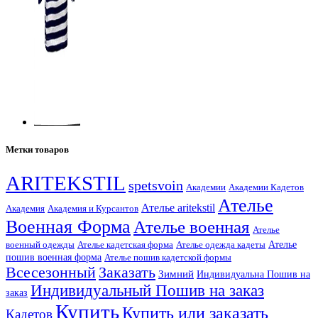
Метки товаров
ARITEKSTIL
spetsvoin
Академии
Академии Кадетов
Ателье
Ателье aritekstil
Академия
Академия и Курсантов
Военная Форма
Ателье военная
Ателье
военный одежды
Ателье кадетская форма
Ателье одежда кадеты
Ателье
пошив военная форма
Ателье пошив кадетской формы
Заказать
Всесезонный
Зимний
Индивидуальна Пошив на
Индивидуальный Пошив на заказ
заказ
Купить
Купить или заказать
Кадетов