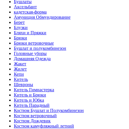
Бушлаты
Аксельбант
кадетская-форма
Амуниция Обмундирование
Берет
Блузки
Бляхи и Пряжки
Брюки
Брюки ветровочные
Бушлат и полукомбинезон
Головные уборы
Домашняя Одежда
Жакет
Жилет
Кепи
Китель
Шевроны
Китель Гимнастерка
Китель и Брюки
Китель и Юбка
Китель Парадный
Костюм Бушлат и Полукомбинезон
Костюм ветровочный
Костюм Дождевик
Костюм камуфляжный летний