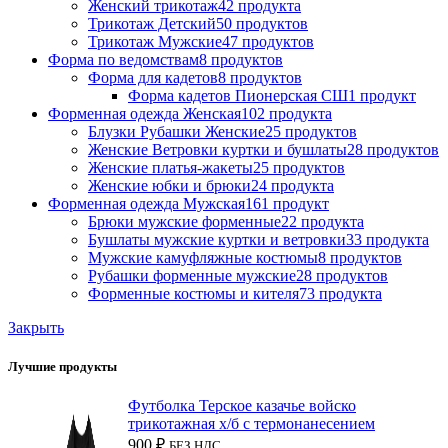
Женский трикотаж
42 продукта
Трикотаж Детский
50 продуктов
Трикотаж Мужские
47 продуктов
Форма по ведомствам
8 продуктов
Форма для кадетов
8 продуктов
Форма кадетов Пионерская СШ
1 продукт
Форменная одежда Женская
102 продукта
Блузки Рубашки Женские
25 продуктов
Женские Ветровки куртки и бушлаты
28 продуктов
Женские платья-жакеты
25 продуктов
Женские юбки и брюки
24 продукта
Форменная одежда Мужская
161 продукт
Брюки мужские форменные
22 продукта
Бушлаты мужские куртки и ветровки
33 продукта
Мужские камуфляжные костюмы
8 продуктов
Рубашки форменные мужские
28 продуктов
Форменные костюмы и кителя
73 продукта
Закрыть
Лучшие продукты
Футболка Терское казачье войско
трикотажная х/б с термонанесением
900
₽
БЕЗ НДС