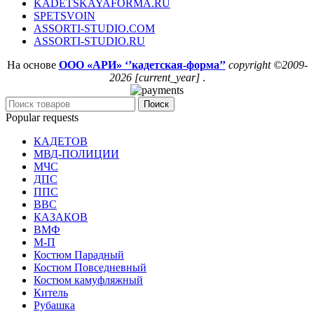
KADETSKAYAFORMA.RU
SPETSVOIN
ASSORTI-STUDIO.COM
ASSORTI-STUDIO.RU
На основе
ООО «АРИ» ‘’кадетская-форма’’
copyright ©2009-
2026 [current_year]
.
Поиск
Popular requests
КАДЕТОВ
МВД-ПОЛИЦИИ
МЧС
ДПС
ППС
ВВС
КАЗАКОВ
ВМФ
М-П
Костюм Парадный
Костюм Повседневный
Костюм камуфляжный
Китель
Рубашка