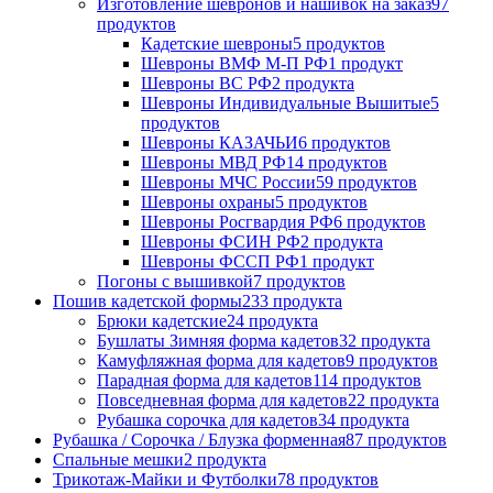
Изготовление шевронов и нашивок на заказ
97
продуктов
Кадетские шевроны
5 продуктов
Шевроны ВМФ М-П РФ
1 продукт
Шевроны ВС РФ
2 продукта
Шевроны Индивидуальные Вышитые
5
продуктов
Шевроны КАЗАЧЬИ
6 продуктов
Шевроны МВД РФ
14 продуктов
Шевроны МЧС России
59 продуктов
Шевроны охраны
5 продуктов
Шевроны Росгвардия РФ
6 продуктов
Шевроны ФСИН РФ
2 продукта
Шевроны ФССП РФ
1 продукт
Погоны с вышивкой
7 продуктов
Пошив кадетской формы
233 продукта
Брюки кадетские
24 продукта
Бушлаты Зимняя форма кадетов
32 продукта
Камуфляжная форма для кадетов
9 продуктов
Парадная форма для кадетов
114 продуктов
Повседневная форма для кадетов
22 продукта
Рубашка сорочка для кадетов
34 продукта
Рубашка / Сорочка / Блузка форменная
87 продуктов
Спальные мешки
2 продукта
Трикотаж-Майки и Футболки
78 продуктов