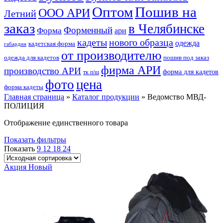
Оптом
Пошив на
ООО АРИ
Летний
заказ
в Челябинске
Форменный
Форма
ари
кадеты
нового образца
одежда
кадетская форма
габардин
от производителю
одежда для кадетов
пошив под заказ
фирма АРИ
производство АРИ
форма для кадетов
тк п/ш
фото
цена
форма кадеты
Главная страница
»
Каталог продукции
»
Ведомство МВД-
ПОЛИЦИЯ
Отображение единственного товара
Показать фильтры
Показать
9
12
18
24
Акция
Новый