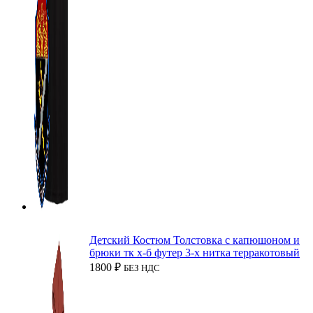
Детский Костюм Толстовка с капюшоном и
брюки тк х-б футер 3-х нитка терракотовый
1800
₽
БЕЗ НДС