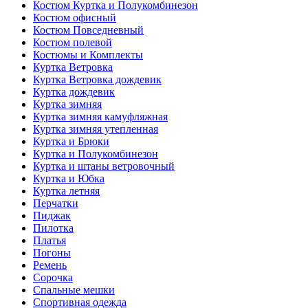
Костюм Куртка и Полукомбинезон
Костюм офисный
Костюм Повседневный
Костюм полевой
Костюмы и Комплекты
Куртка Ветровка
Куртка Ветровка дождевик
Куртка дождевик
Куртка зимняя
Куртка зимняя камуфляжная
Куртка зимняя утепленная
Куртка и Брюки
Куртка и Полукомбинезон
Куртка и штаны ветровочный
Куртка и Юбка
Куртка летняя
Перчатки
Пиджак
Пилотка
Платья
Погоны
Ремень
Сорочка
Спальные мешки
Спортивная одежда