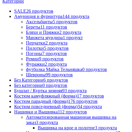
Категории
SALE
26 продуктов
Амуниция и фурнитура
144 продукта
Аксельбанты
5 продуктов
Береты
11 продуктов
Бляхи и Пряжки
2 продукта
Манжета мундира
1 продукт
Перчатки
2 продукта
Пилотки
5 продуктов
Погоны
7 продуктов
Ремни
9 продуктов
Фуражки
2 продукта
футболка Майка Тельняшка
0 продуктов
Шевроны
99 продуктов
Без Категории
6 продуктов
Без категории
0 продуктов
Бушлат / Куртка зимняя
93 продукта
Костюм камуфляжный (форма)
17 продуктов
Костюм парадный (форма)
176 продуктов
Костюм повседневный (форма)
34 продукта
Нашивки и Вышивка
112 продуктов
Автоматизированная машинная вышивка на
заказ
3 продукта
Вышивка на крое и полотне
3 продукта