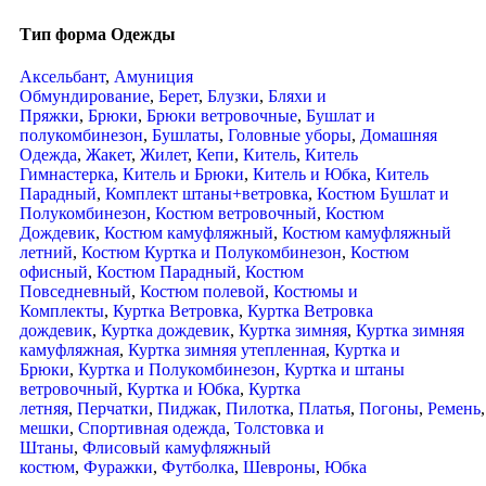
Тип форма Одежды
Аксельбант
,
Амуниция
Обмундирование
,
Берет
,
Блузки
,
Бляхи и
Пряжки
,
Брюки
,
Брюки ветровочные
,
Бушлат и
полукомбинезон
,
Бушлаты
,
Головные уборы
,
Домашняя
Одежда
,
Жакет
,
Жилет
,
Кепи
,
Китель
,
Китель
Гимнастерка
,
Китель и Брюки
,
Китель и Юбка
,
Китель
Парадный
,
Комплект штаны+ветровка
,
Костюм Бушлат и
Полукомбинезон
,
Костюм ветровочный
,
Костюм
Дождевик
,
Костюм камуфляжный
,
Костюм камуфляжный
летний
,
Костюм Куртка и Полукомбинезон
,
Костюм
офисный
,
Костюм Парадный
,
Костюм
Повседневный
,
Костюм полевой
,
Костюмы и
Комплекты
,
Куртка Ветровка
,
Куртка Ветровка
дождевик
,
Куртка дождевик
,
Куртка зимняя
,
Куртка зимняя
камуфляжная
,
Куртка зимняя утепленная
,
Куртка и
Брюки
,
Куртка и Полукомбинезон
,
Куртка и штаны
ветровочный
,
Куртка и Юбка
,
Куртка
летняя
,
Перчатки
,
Пиджак
,
Пилотка
,
Платья
,
Погоны
,
Ремень
мешки
,
Спортивная одежда
,
Толстовка и
Штаны
,
Флисовый камуфляжный
костюм
,
Фуражки
,
Футболка
,
Шевроны
,
Юбка