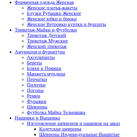
Форменная одежда Женская
Женские платья-жакеты
Блузки Рубашки Женские
Женские юбки и брюки
Женские Ветровки куртки и бушлаты
Трикотаж-Майки и Футболки
Трикотаж Детский
Трикотаж Мужские
Женский трикотаж
Амуниция и фурнитура
Аксельбанты
Береты
Бляхи и Пряжки
Манжета мундира
Перчатки
Пилотки
Погоны
Ремни
Фуражки
Шевроны
футболка Майка Тельняшка
Нашивки и Вышивка
Изготовление шевронов и нашивок на заказ
Кадетские шевроны
Шевроны Индивидуальные Вышитые