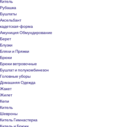
Китель
Рубашка
Бушлаты
Аксельбант
кадетская-форма
Амуниция Обмундирование
Берет
Блузки
Бляхи и Пряжки
Брюки
Брюки ветровочные
Бушлат и полукомбинезон
Головные уборы
Домашняя Одежда
Жакет
Жилет
Кепи
Китель
Шевроны
Китель Гимнастерка
Китель и Брюки