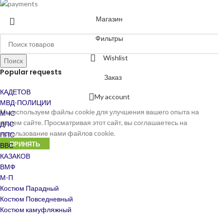
Магазин
Фильтры
Wishlist
Поиск
Popular requests
Заказ
КАДЕТОВ
My account
МВД-ПОЛИЦИИ
Мы используем файлы cookie для улучшения вашего опыта на
МЧС
нашем сайте. Просматривая этот сайт, вы соглашаетесь на
ДПС
использование нами файлов cookie.
ППС
ПРИНЯТЬ
ВВС
КАЗАКОВ
ВМФ
М-П
Костюм Парадный
Костюм Повседневный
Костюм камуфляжный