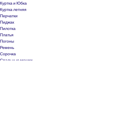
Куртка и Юбка
Куртка летняя
Перчатки
Пиджак
Пилотка
Платья
Погоны
Ремень
Сорочка
Спальные мешки
Спортивная одежда
Толстовка и Штаны
Флисовый камуфляжный костюм
Фуражки
Футболка
Юбка
Меню Категории
ФОРМЕННАЯ ОДЕЖДА МУЖСКАЯ
ФОРМЕННАЯ ОДЕЖДА ЖЕНС