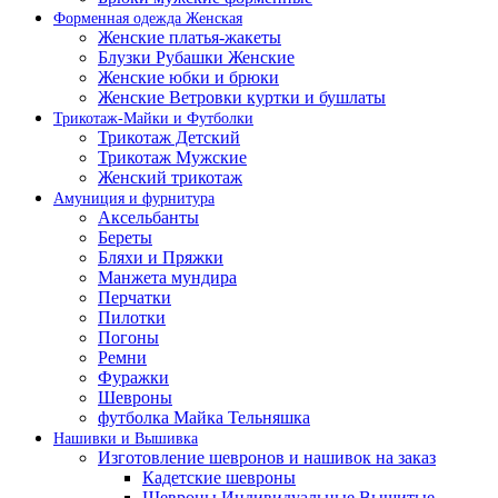
Форменная одежда Женская
Женские платья-жакеты
Блузки Рубашки Женские
Женские юбки и брюки
Женские Ветровки куртки и бушлаты
Трикотаж-Майки и Футболки
Трикотаж Детский
Трикотаж Мужские
Женский трикотаж
Амуниция и фурнитура
Аксельбанты
Береты
Бляхи и Пряжки
Манжета мундира
Перчатки
Пилотки
Погоны
Ремни
Фуражки
Шевроны
футболка Майка Тельняшка
Нашивки и Вышивка
Изготовление шевронов и нашивок на заказ
Кадетские шевроны
Шевроны Индивидуальные Вышитые