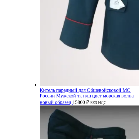
Китель парадный для Общевойсковой МО
России Мужской тк п/ш цвет морская волна
новый образец
15800
₽
БЕЗ НДС