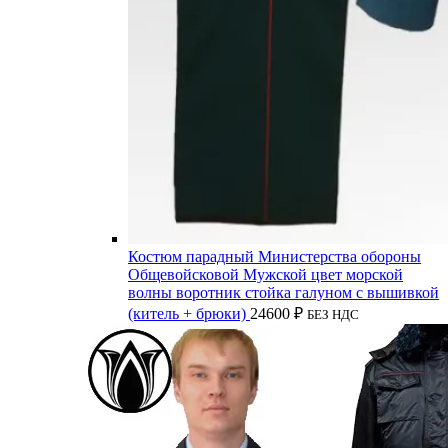
Костюм парадный Министерства обороны
Общевойсковой Мужской цвет морской
волны воротник стойка галуном с вышивкой
(китель + брюки)
24600
₽
БЕЗ НДС