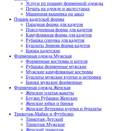
Услуги по пошиву форменной одежды
Печать на одежде и аксессуарах
Машинная вышивка на заказ
Пошив кадетской формы
Парадная форма для кадетов
Повседневная форма для кадетов
Камуфляжная форма для кадетов
Рубашка сорочка для кадетов
Бушлаты Зимняя форма кадетов
Брюки кадетские
Форменная одежда Мужская
Форменные костюмы и кителя
Рубашки форменные мужские
Мужские камуфляжные костюмы
Бушлаты мужские куртки и ветровки
Брюки мужские форменные
Форменная одежда Женская
Женские платья-жакеты
Блузки Рубашки Женские
Женские юбки и брюки
Женские Ветровки куртки и бушлаты
Трикотаж-Майки и Футболки
Трикотаж Детский
Трикотаж Мужские
Женский трикотаж