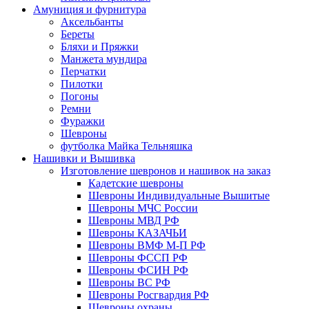
Амуниция и фурнитура
Аксельбанты
Береты
Бляхи и Пряжки
Манжета мундира
Перчатки
Пилотки
Погоны
Ремни
Фуражки
Шевроны
футболка Майка Тельняшка
Нашивки и Вышивка
Изготовление шевронов и нашивок на заказ
Кадетские шевроны
Шевроны Индивидуальные Вышитые
Шевроны МЧС России
Шевроны МВД РФ
Шевроны КАЗАЧЬИ
Шевроны ВМФ М-П РФ
Шевроны ФССП РФ
Шевроны ФСИН РФ
Шевроны ВС РФ
Шевроны Росгвардия РФ
Шевроны охраны