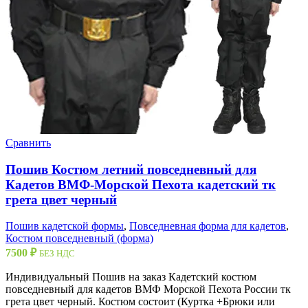
Сравнить
Пошив Костюм летний повседневный для
Кадетов ВМФ-Морской Пехота кадетский тк
грета цвет черный
Пошив кадетской формы
,
Повседневная форма для кадетов
,
Костюм повседневный (форма)
7500
₽
БЕЗ НДС
Индивидуальный Пошив на заказ Кадетский костюм
повседневный для кадетов ВМФ Морской Пехота России тк
грета цвет черный. Костюм состоит (Куртка +Брюки или