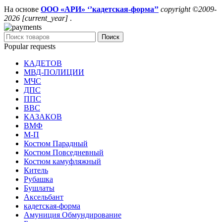
На основе
ООО «АРИ» ‘’кадетская-форма’’
copyright ©2009-
2026 [current_year]
.
Поиск
Popular requests
КАДЕТОВ
МВД-ПОЛИЦИИ
МЧС
ДПС
ППС
ВВС
КАЗАКОВ
ВМФ
М-П
Костюм Парадный
Костюм Повседневный
Костюм камуфляжный
Китель
Рубашка
Бушлаты
Аксельбант
кадетская-форма
Амуниция Обмундирование