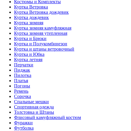
Костюмы и Комплекты
Куртка Ветровка
Куртка Ветровка дождевик
Куртка дождевик
Куртка зимняя
Куртка зимняя камуфляжная
Куртка зимняя утепленная
Куртка и Брюки
Куртка и Полукомбинезон
Куртка и штаны ветровочный
Куртка и Юбка
Куртка летняя
Перчатки
Пиджак
Пилотка
Платья
Погоны
Ремень
Сорочка
Спальные мешки
Спортивная одежда
Толстовка и Штаны
Флисовый камуфляжный костюм
Фуражки
Футболка