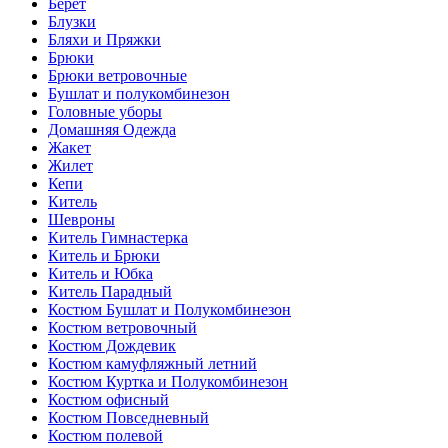
Берет
Блузки
Бляхи и Пряжки
Брюки
Брюки ветровочные
Бушлат и полукомбинезон
Головные уборы
Домашняя Одежда
Жакет
Жилет
Кепи
Китель
Шевроны
Китель Гимнастерка
Китель и Брюки
Китель и Юбка
Китель Парадный
Костюм Бушлат и Полукомбинезон
Костюм ветровочный
Костюм Дождевик
Костюм камуфляжный летний
Костюм Куртка и Полукомбинезон
Костюм офисный
Костюм Повседневный
Костюм полевой