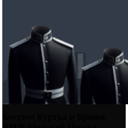
Костюм Куртка и Брюки
ВМФ-Морской Пехота