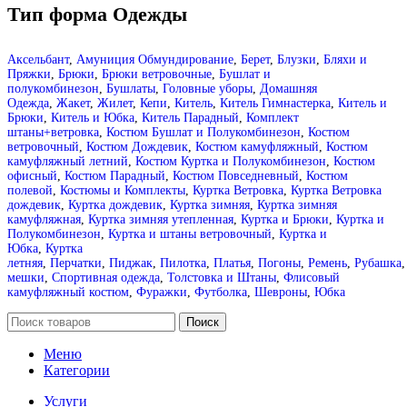
Тип форма Одежды
Аксельбант
,
Амуниция Обмундирование
,
Берет
,
Блузки
,
Бляхи и
Пряжки
,
Брюки
,
Брюки ветровочные
,
Бушлат и
полукомбинезон
,
Бушлаты
,
Головные уборы
,
Домашняя
Одежда
,
Жакет
,
Жилет
,
Кепи
,
Китель
,
Китель Гимнастерка
,
Китель и
Брюки
,
Китель и Юбка
,
Китель Парадный
,
Комплект
штаны+ветровка
,
Костюм Бушлат и Полукомбинезон
,
Костюм
ветровочный
,
Костюм Дождевик
,
Костюм камуфляжный
,
Костюм
камуфляжный летний
,
Костюм Куртка и Полукомбинезон
,
Костюм
офисный
,
Костюм Парадный
,
Костюм Повседневный
,
Костюм
полевой
,
Костюмы и Комплекты
,
Куртка Ветровка
,
Куртка Ветровка
дождевик
,
Куртка дождевик
,
Куртка зимняя
,
Куртка зимняя
камуфляжная
,
Куртка зимняя утепленная
,
Куртка и Брюки
,
Куртка и
Полукомбинезон
,
Куртка и штаны ветровочный
,
Куртка и
Юбка
,
Куртка
летняя
,
Перчатки
,
Пиджак
,
Пилотка
,
Платья
,
Погоны
,
Ремень
,
Рубашка
мешки
,
Спортивная одежда
,
Толстовка и Штаны
,
Флисовый
камуфляжный костюм
,
Фуражки
,
Футболка
,
Шевроны
,
Юбка
Поиск
Меню
Категории
Услуги