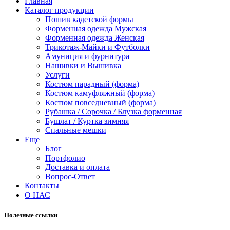
Главная
Каталог продукции
Пошив кадетской формы
Форменная одежда Мужская
Форменная одежда Женская
Трикотаж-Майки и Футболки
Амуниция и фурнитура
Нашивки и Вышивка
Услуги
Костюм парадный (форма)
Костюм камуфляжный (форма)
Костюм повседневный (форма)
Рубашка / Сорочка / Блузка форменная
Бушлат / Куртка зимняя
Спальные мешки
Еще
Блог
Портфолио
Доставка и оплата
Вопрос-Ответ
Контакты
О НАС
Полезные ссылки