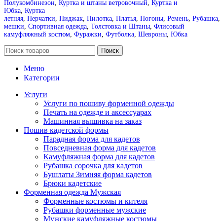
Полукомбинезон
,
Куртка и штаны ветровочный
,
Куртка и
Юбка
,
Куртка
летняя
,
Перчатки
,
Пиджак
,
Пилотка
,
Платья
,
Погоны
,
Ремень
,
Рубашка
мешки
,
Спортивная одежда
,
Толстовка и Штаны
,
Флисовый
камуфляжный костюм
,
Фуражки
,
Футболка
,
Шевроны
,
Юбка
Поиск
Меню
Категории
Услуги
Услуги по пошиву форменной одежды
Печать на одежде и аксессуарах
Машинная вышивка на заказ
Пошив кадетской формы
Парадная форма для кадетов
Повседневная форма для кадетов
Камуфляжная форма для кадетов
Рубашка сорочка для кадетов
Бушлаты Зимняя форма кадетов
Брюки кадетские
Форменная одежда Мужская
Форменные костюмы и кителя
Рубашки форменные мужские
Мужские камуфляжные костюмы