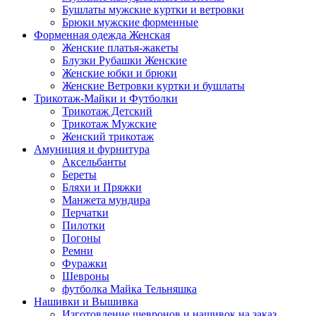
Бушлаты мужские куртки и ветровки
Брюки мужские форменные
Форменная одежда Женская
Женские платья-жакеты
Блузки Рубашки Женские
Женские юбки и брюки
Женские Ветровки куртки и бушлаты
Трикотаж-Майки и Футболки
Трикотаж Детский
Трикотаж Мужские
Женский трикотаж
Амуниция и фурнитура
Аксельбанты
Береты
Бляхи и Пряжки
Манжета мундира
Перчатки
Пилотки
Погоны
Ремни
Фуражки
Шевроны
футболка Майка Тельняшка
Нашивки и Вышивка
Изготовление шевронов и нашивок на заказ