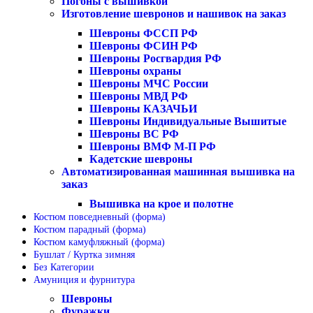
Погоны с вышивкой
Изготовление шевронов и нашивок на заказ
Шевроны ФССП РФ
Шевроны ФСИН РФ
Шевроны Росгвардия РФ
Шевроны охраны
Шевроны МЧС России
Шевроны МВД РФ
Шевроны КАЗАЧЬИ
Шевроны Индивидуальные Вышитые
Шевроны ВС РФ
Шевроны ВМФ М-П РФ
Кадетские шевроны
Автоматизированная машинная вышивка на
заказ
Вышивка на крое и полотне
Костюм повседневный (форма)
Костюм парадный (форма)
Костюм камуфляжный (форма)
Бушлат / Куртка зимняя
Без Категории
Амуниция и фурнитура
Шевроны
Фуражки