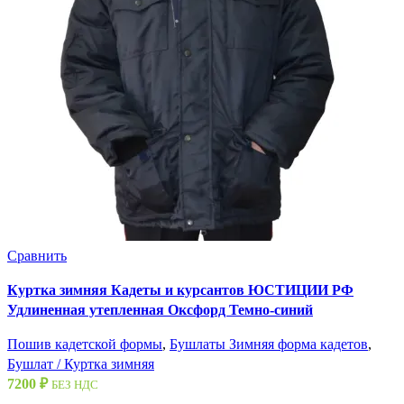
Сравнить
Куртка зимняя Кадеты и курсантов ЮСТИЦИИ РФ
Удлиненная утепленная Оксфорд Темно-синий
Пошив кадетской формы
,
Бушлаты Зимняя форма кадетов
,
Бушлат / Куртка зимняя
7200
₽
БЕЗ НДС