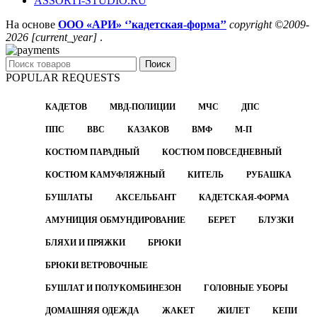
ASSORTI-STUDIO.RU
На основе
ООО «АРИ» ‘’кадетская-форма’’
copyright ©2009-
2026 [current_year]
.
Поиск
POPULAR REQUESTS
КАДЕТОВ
МВД-ПОЛИЦИИ
МЧС
ДПС
ППС
ВВС
КАЗАКОВ
ВМФ
М-П
КОСТЮМ ПАРАДНЫЙ
КОСТЮМ ПОВСЕДНЕВНЫЙ
КОСТЮМ КАМУФЛЯЖНЫЙ
КИТЕЛЬ
РУБАШКА
БУШЛАТЫ
АКСЕЛЬБАНТ
КАДЕТСКАЯ-ФОРМА
АМУНИЦИЯ ОБМУНДИРОВАНИЕ
БЕРЕТ
БЛУЗКИ
БЛЯХИ И ПРЯЖКИ
БРЮКИ
БРЮКИ ВЕТРОВОЧНЫЕ
БУШЛАТ И ПОЛУКОМБИНЕЗОН
ГОЛОВНЫЕ УБОРЫ
ДОМАШНЯЯ ОДЕЖДА
ЖАКЕТ
ЖИЛЕТ
КЕПИ