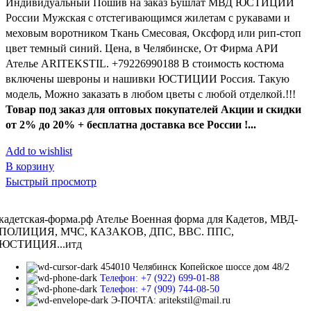
Индивидуальный Пошив на заказ Бушлат МВД ЮСТИЦИИ
России Мужская с отстегивающимся жилетам с рукавами и
меховым воротником Ткань Смесовая, Оксфорд или рип-стоп
цвет темный синий. Цена, в Челябинске, От Фирма АРИ
Ателье ARITEKSTIL. +79226990188 В стоимость костюма
включены шевроны и нашивки ЮСТИЦИИ Россия. Такую
модель, Mожно заказать в любом цветы с любой отделкой.!!!
Товар под заказ для оптовых покупателей Акции и скидки
от 2% до 20% + бесплатна доставка все России !...
Add to wishlist
В корзину
Быстрый просмотр
кадетская-форма.рф Ателье Военная форма для Кадетов, МВД-
ПОЛИЦИЯ, МЧС, КАЗАКОВ, ДПС, ВВС. ППС,
ЮСТИЦИЯ...итд
454010 Челябинск Копейское шоссе дом 48/2
Телефон: +7 (922) 699-01-88
Телефон: +7 (909) 744-08-50
Э-ПОЧТА: aritekstil@mail.ru