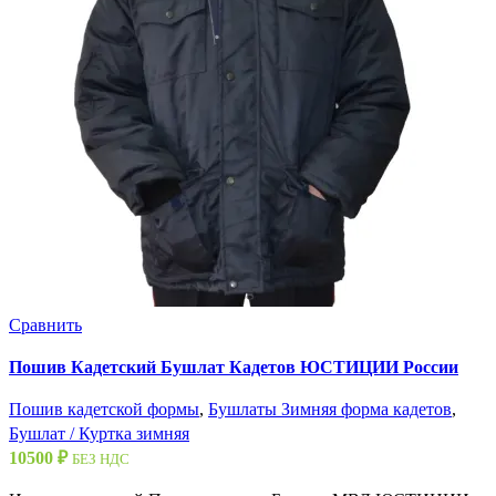
Сравнить
Пошив Кадетский Бушлат Кадетов ЮСТИЦИИ России
Пошив кадетской формы
,
Бушлаты Зимняя форма кадетов
,
Бушлат / Куртка зимняя
10500
₽
БЕЗ НДС