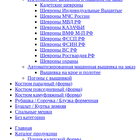
Кадетские шевроны
Шевроны Индивидуальные Вышитые
Шевроны МЧС России
Шевроны МВД РФ
Шевроны КАЗАЧЬИ
Шевроны ВМФ М-П РФ
Шевроны ФССП РФ
Шевроны ФСИН РФ
Шевроны ВС РФ
Шевроны Росгвардия РФ
Шевроны охраны
Автоматизированная машинная вышивка на заказ
Вышивка на крое и полотне
Погоны с вышивкой
Костюм парадный (форма)
Костюм повседневный (форма)
Костюм камуфляжный (форма)
Рубашка / Сорочка / Блузка форменная
Бушлат / Куртка зимняя
Спальные мешки
Без категории
Главная
Каталог продукции
Пошив кадетской формы