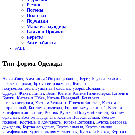
Ремни
Погоны
Пилотки
Перчатки
Манжета мундира
Бляхи и Пряжки
Береты
Аксельбанты
SALE
Тип форма Одежды
Аксельбант
,
Амуниция Обмундирование
,
Берет
,
Блузки
,
Бляхи и
Пряжки
,
Брюки
,
Брюки ветровочные
,
Бушлат и
полукомбинезон
,
Бушлаты
,
Головные уборы
,
Домашняя
Одежда
,
Жакет
,
Жилет
,
Кепи
,
Китель
,
Китель Гимнастерка
,
Китель и
Брюки
,
Китель и Юбка
,
Китель Парадный
,
Комплект
штаны+ветровка
,
Костюм Бушлат и Полукомбинезон
,
Костюм
ветровочный
,
Костюм Дождевик
,
Костюм камуфляжный
,
Костюм
камуфляжный летний
,
Костюм Куртка и Полукомбинезон
,
Костюм
офисный
,
Костюм Парадный
,
Костюм Повседневный
,
Костюм
полевой
,
Костюмы и Комплекты
,
Куртка Ветровка
,
Куртка Ветровка
дождевик
,
Куртка дождевик
,
Куртка зимняя
,
Куртка зимняя
камуфляжная
,
Куртка зимняя утепленная
,
Куртка и Брюки
,
Куртка и