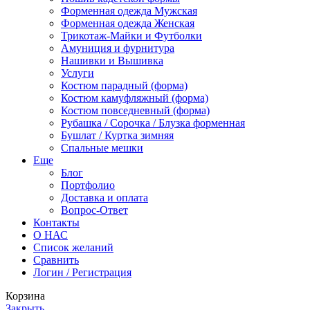
Форменная одежда Мужская
Форменная одежда Женская
Трикотаж-Майки и Футболки
Амуниция и фурнитура
Нашивки и Вышивка
Услуги
Костюм парадный (форма)
Костюм камуфляжный (форма)
Костюм повседневный (форма)
Рубашка / Сорочка / Блузка форменная
Бушлат / Куртка зимняя
Спальные мешки
Еще
Блог
Портфолио
Доставка и оплата
Вопрос-Ответ
Контакты
О НАС
Список желаний
Сравнить
Логин / Регистрация
Корзина
Закрыть