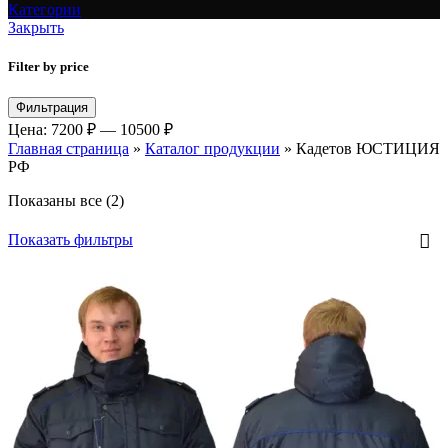
Категории
Закрыть
Filter by price
Минимальная
Максимальная
Фильтрация
цена
цена
Цена:
7200 ₽
—
10500 ₽
Главная страница
»
Каталог продукции
»
Кадетов ЮСТИЦИЯ
РФ
Показаны все (2)
Показать фильтры